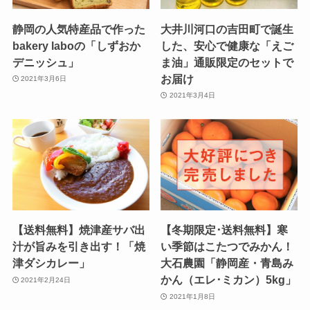
静岡の人気特産品で作った
大井川河口の吉田町で誕生
bakery laboの「しずおか
した、安心で健康な「えご
デニッシュ」
ま油」通販限定のセットで
お届け
2021年3月6日
2021年3月4日
【送料無料】焼津産サバ出
【冬期限定･送料無料】寒
汁が旨みを引き出す！「焼
い季節はこたつでみかん！
津ダシカレー」
大石農園「静岡産・青島み
かん（エレ･ミカン）5kg」
2021年2月24日
2021年1月8日