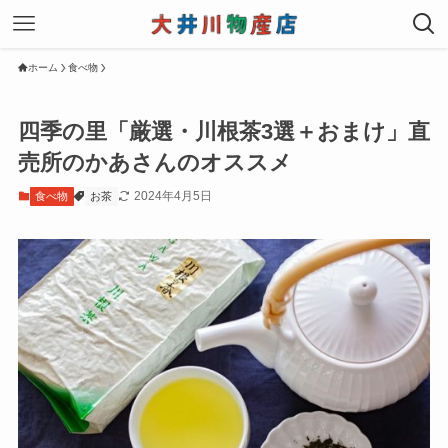
ホーム
食べ物
四季の里「厳選・川根茶3選＋おまけ」直
売所のかあさんのオススメ
2024年4月5日
食べ物
お茶