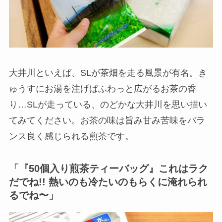
大井川といえば、SLが茶畑を走る風景が有名。き
ゅうすにお湯を注げばふわっと広がるお茶の香
り…SLが走っている、のどかな大井川を思い描い
てみてください。お茶の味は旨み甘み苦味をバラ
ンス良く感じられる煎茶です。
「『50個入り煎茶ティーバッグ』これはラク
だでね!! 熱いのも冷たいのもらくに淹れられ
るでね〜」