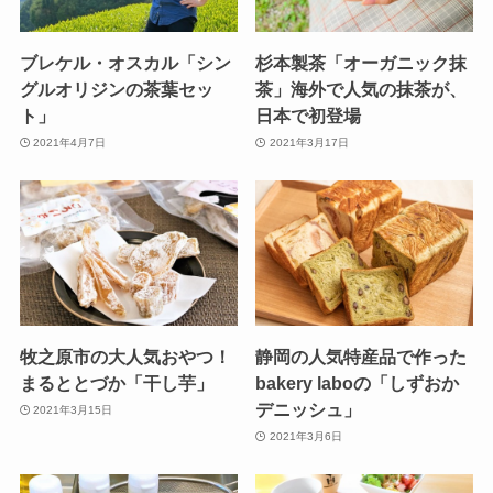
ブレケル・オスカル「シン
杉本製茶「オーガニック抹
グルオリジンの茶葉セッ
茶」海外で人気の抹茶が、
ト」
日本で初登場
2021年4月7日
2021年3月17日
牧之原市の大人気おやつ！
静岡の人気特産品で作った
まるととづか「干し芋」
bakery laboの「しずおか
デニッシュ」
2021年3月15日
2021年3月6日