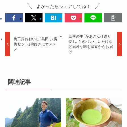
よかったらシェアしてね！
四季の里｢かあさん仕送り
梅工房おおいし｢島田 八房
便｣よもぎパン•しいたけな
梅セット｣梅好きにオスス
ど素朴な味を産直からお届
メ
け
関連記事