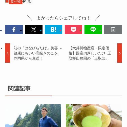
食べ物
魚
よかったらシェアしてね！
幻の「はなびらたけ」美容
【大井川物産店・限定価
健康にもいい高級きのこを
格】国産肉厚しいたけ･玉
静岡県から直送！
取杉山農園の「玉取茸」
関連記事