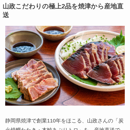
山政こだわりの極上2品を焼津から産地直
送
静岡県焼津で創業110年をほこる、山政さんの「炭
火焼鰹たたき・本鮪あぶりトロ」を、産地直送で