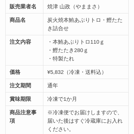
販売業者名
焼津 山政（やままさ）
商品名
炭火焼本鮪あぶりトロ・鰹たた
き詰合せ
注文内容
・本鮪あぶりトロ110ｇ
・鰹たたき280ｇ
・特製たれ
価格
¥5,832（冷凍・送料込）
注文期間
通年
賞味期限
冷凍で1か月
商品注意事
※冷凍便でお届けしますので、
項
届いた後はすぐ冷蔵庫にお入れ
ください。