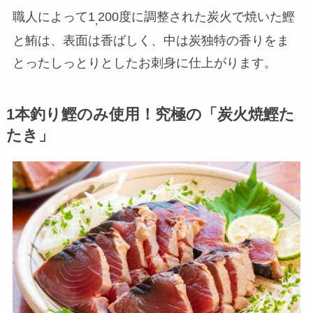
職人によって1
200度に調整された炭火で焼いた鰹
,
と鮪は、表面は香ばしく、中は炭独特の香りをま
とったしっとりとしたお刺身に仕上がります。
1本釣り鰹のみ使用！究極の「炭火焼鰹た
たき」