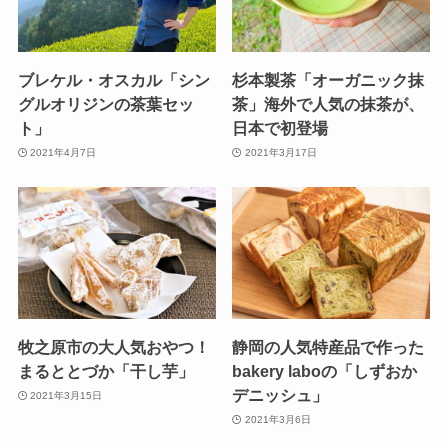
ブレケル・オスカル「シン
杉本製茶「オーガニック抹
グルオリジンの茶葉セッ
茶」海外で人気の抹茶が、
ト」
日本で初登場
2021年4月7日
2021年3月17日
牧之原市の大人気おやつ！
静岡の人気特産品で作った
まるととづか「干し芋」
bakery laboの「しずおか
デニッシュ」
2021年3月15日
2021年3月6日