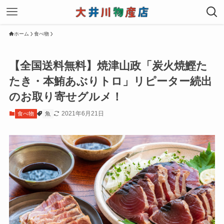
ホーム
食べ物
【全国送料無料】焼津山政「炭火焼鰹た
たき・本鮪あぶりトロ」リピーター続出
のお取り寄せグルメ！
2021年6月21日
食べ物
魚