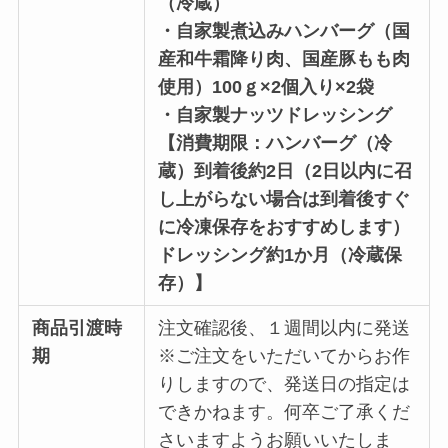
（冷蔵）
・自家製煮込みハンバーグ（国
産和牛霜降り肉、国産豚もも肉
使用）100ｇ×2個入り×2袋
・自家製ナッツドレッシング
【消費期限：ハンバーグ（冷
蔵）到着後約2日（2日以内に召
し上がらない場合は到着後すぐ
に冷凍保存をおすすめします）
ドレッシング約1か月（冷蔵保
存）】
商品引渡時
注文確認後、１週間以内に発送
期
※ご注文をいただいてからお作
りしますので、発送日の指定は
できかねます。何卒ご了承くだ
さいますようお願いいたしま