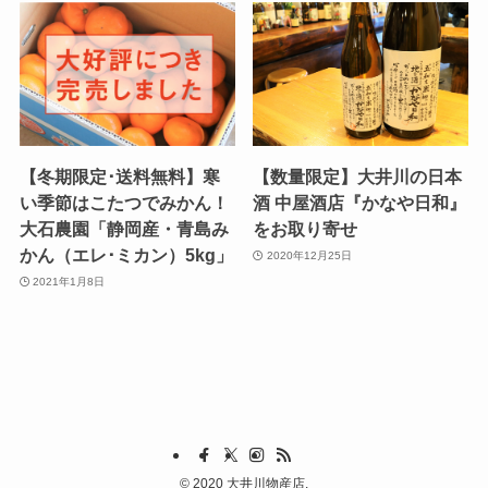
【冬期限定･送料無料】寒
【数量限定】大井川の日本
い季節はこたつでみかん！
酒 中屋酒店『かなや日和』
大石農園「静岡産・青島み
をお取り寄せ
かん（エレ･ミカン）5kg」
2020年12月25日
2021年1月8日
©
2020 大井川物産店.