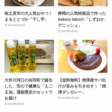
牧之原市の大人気おやつ！
静岡の人気特産品で作った
まるととづか「干し芋」
bakery laboの「しずおか
デニッシュ」
2021年3月15日
2021年3月6日
大井川河口の吉田町で誕生
【送料無料】焼津産サバ出
した、安心で健康な「えご
汁が旨みを引き出す！「焼
ま油」通販限定のセットで
津ダシカレー」
お届け
2021年2月24日
2021年3月4日