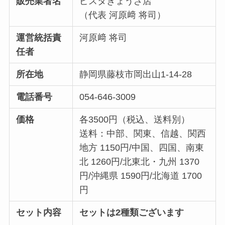
販売業者名
ピスタぎょうざ店
（代表 河原﨑 将司）
運営統括責
河原﨑 将司
任者
所在地
静岡県藤枝市岡出山1-14-28
電話番号
054-646-3009
価格
各3500円（税込、送料別）
送料：中部、関東、信越、関西
地方 1150円/中国、四国、南東
北 1260円/北東北・九州 1370
円/沖縄県 1590円/北海道 1700
円
セット内容
セットは2種類ございます