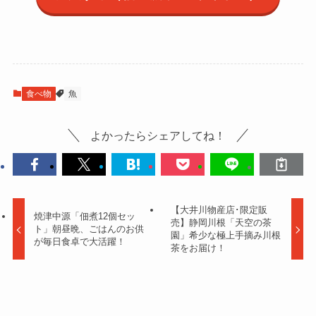
食べ物
魚
よかったらシェアしてね！
【大井川物産店･限定販
焼津中源「佃煮12個セッ
売】静岡川根「天空の茶
ト」朝昼晩、ごはんのお供
園」希少な極上手摘み川根
が毎日食卓で大活躍！
茶をお届け！