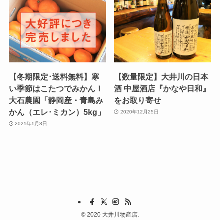
【冬期限定･送料無料】寒
【数量限定】大井川の日本
い季節はこたつでみかん！
酒 中屋酒店『かなや日和』
大石農園「静岡産・青島み
をお取り寄せ
かん（エレ･ミカン）5kg」
2020年12月25日
2021年1月8日
©
2020 大井川物産店.