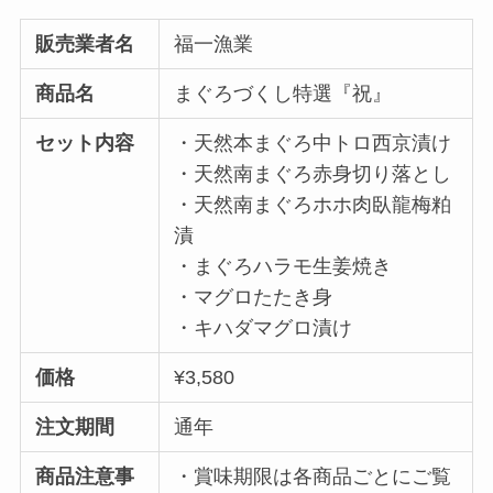
販売業者名
福一漁業
商品名
まぐろづくし特選『祝』
セット内容
・天然本まぐろ中トロ西京漬け
・天然南まぐろ赤身切り落とし
・天然南まぐろホホ肉臥龍梅粕
漬
・まぐろハラモ生姜焼き
・マグロたたき身
・キハダマグロ漬け
価格
¥3,580
注文期間
通年
商品注意事
・賞味期限は各商品ごとにご覧