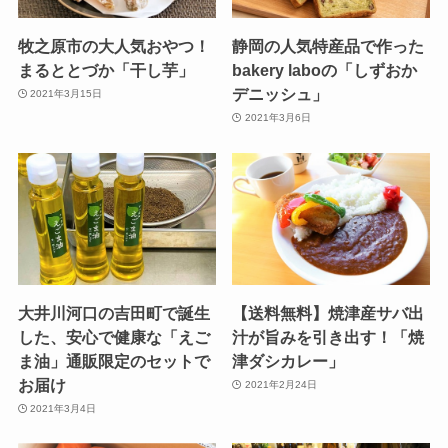
牧之原市の大人気おやつ！
静岡の人気特産品で作った
まるととづか「干し芋」
bakery laboの「しずおか
デニッシュ」
2021年3月15日
2021年3月6日
大井川河口の吉田町で誕生
【送料無料】焼津産サバ出
した、安心で健康な「えご
汁が旨みを引き出す！「焼
ま油」通販限定のセットで
津ダシカレー」
お届け
2021年2月24日
2021年3月4日