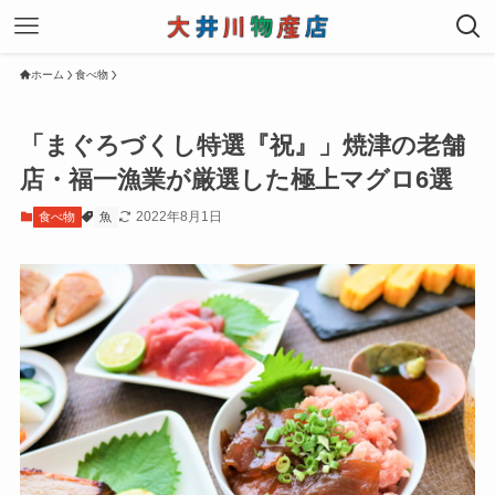
ホーム
食べ物
「まぐろづくし特選『祝』」焼津の老舗
店・福一漁業が厳選した極上マグロ6選
2022年8月1日
食べ物
魚